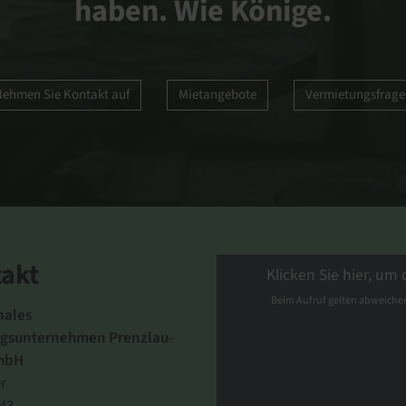
haben. Wie Könige.
ehmen Sie Kontakt auf
Mietangebote
Vermietungsfrag
akt
Klicken Sie hier, um
Beim Aufruf gelten abweich
ales
sunternehmen Prenzlau-
mbH
r