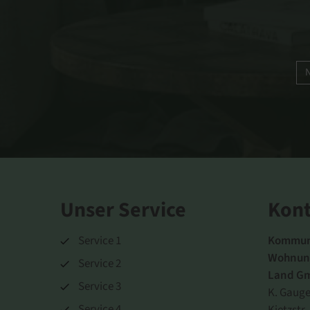
N
Unser Service
Kont
Service 1
Kommun
Wohnung
Service 2
Land G
Service 3
K. Gauge
Service 4