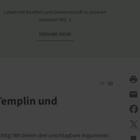
Leben mit Komfort und Gemeinschaft in unseren
Senioren WG´s
ERFAHRE MEHR
print
mail
Templin und
htig! Wir bieten drei unschlagbare Argumente:
bookmark