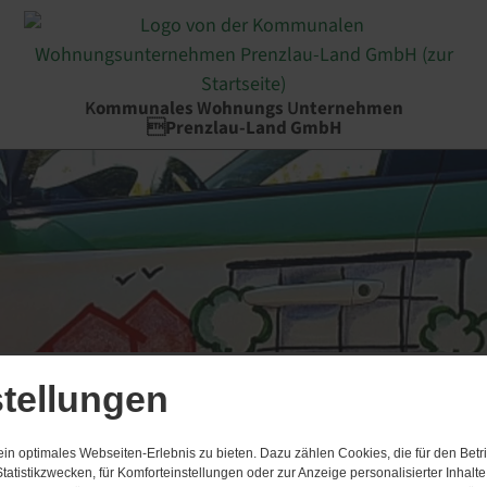
K
ommunales
W
ohnungs
U
nternehmen
Prenzlau-Land GmbH
tellungen
n optimales Webseiten-Erlebnis zu bieten. Dazu zählen Cookies, die für den Betri
tatistikzwecken, für Komforteinstellungen oder zur Anzeige personalisierter Inhalt