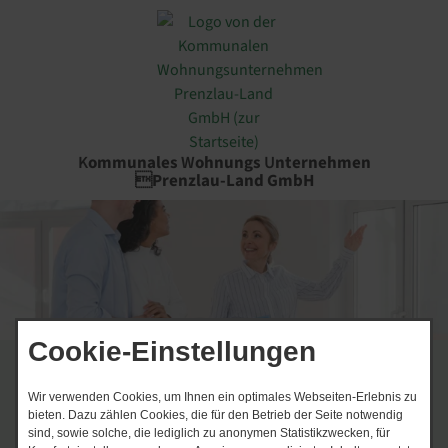
K
ommunales
W
ohnungs
U
nternehmen
Prenzlau-Land GmbH
Cookie-Einstellungen
Wir verwenden Cookies, um Ihnen ein optimales Webseiten-Erlebnis zu
bieten. Dazu zählen Cookies, die für den Betrieb der Seite notwendig
sind, sowie solche, die lediglich zu anonymen Statistikzwecken, für